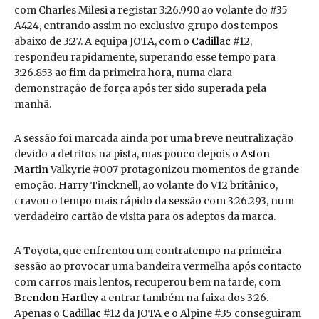
com Charles Milesi a registar 3:26.990 ao volante do #35
A424, entrando assim no exclusivo grupo dos tempos
abaixo de 3:27. A equipa JOTA, com o
Cadillac
#12,
respondeu rapidamente, superando esse tempo para
3:26.853 ao
fim
da primeira hora, numa clara
demonstração de força após ter sido superada pela
manhã.
A sessão foi marcada ainda por uma breve neutralização
devido a detritos na pista, mas pouco depois o
Aston
Martin
Valkyrie #007 protagonizou momentos de grande
emoção. Harry Tincknell, ao volante do V12 britânico,
cravou o tempo mais rápido da sessão com 3:26.293, num
verdadeiro cartão de visita para os adeptos da marca.
A Toyota, que enfrentou um contratempo na primeira
sessão ao provocar uma bandeira vermelha após contacto
com carros mais lentos, recuperou bem na tarde, com
Brendon Hartley
a entrar também na faixa dos 3:26.
Apenas o
Cadillac
#12 da JOTA e o Alpine #35 conseguiram