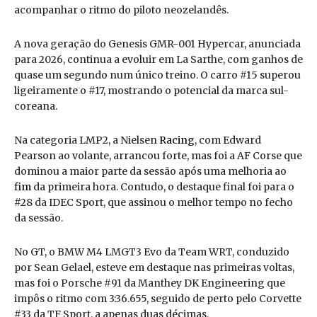
acompanhar o ritmo do piloto neozelandês.
A nova geração do Genesis GMR-001 Hypercar, anunciada
para 2026, continua a evoluir em La Sarthe, com ganhos de
quase um segundo num único treino. O carro #15 superou
ligeiramente o #17, mostrando o potencial da marca sul-
coreana.
Na categoria LMP2, a Nielsen
Racing
, com Edward
Pearson ao volante, arrancou forte, mas foi a AF Corse que
dominou a maior parte da sessão após uma melhoria ao
fim
da primeira hora. Contudo, o destaque final foi para o
#28 da IDEC Sport, que assinou o melhor tempo no fecho
da sessão.
No GT, o BMW M4 LMGT3 Evo da Team WRT, conduzido
por Sean Gelael, esteve em destaque nas primeiras voltas,
mas foi o Porsche #91 da Manthey DK Engineering que
impôs o ritmo com 3:36.655, seguido de perto pelo Corvette
#33 da TF Sport, a apenas duas décimas.