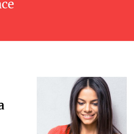
nce
a