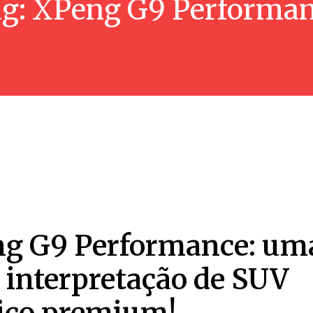
g:
XPeng G9 Performa
g G9 Performance: um
 interpretação de SUV
rico premium!