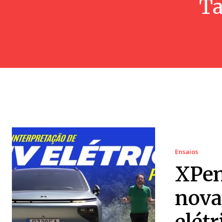
Ta
Ensaios
XPen
nova
elét