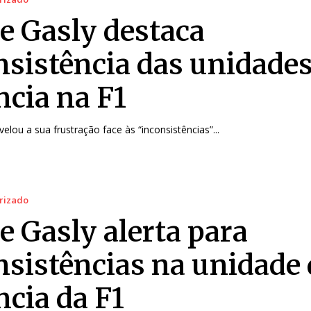
re Gasly destaca
nsistência das unidades
ncia na F1
velou a sua frustração face às “inconsistências”...
rizado
e Gasly alerta para
nsistências na unidade 
ncia da F1