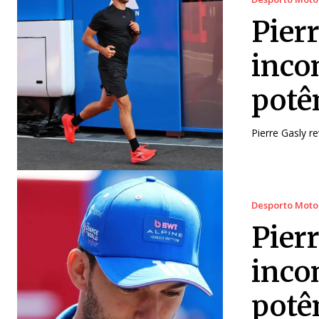
Pier
inco
potê
Pierre Gasly re
Desporto Moto
Pierr
inco
potê