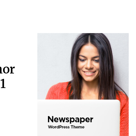
hor
1