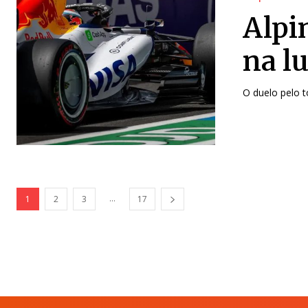
Alpi
na lu
O duelo pelo 
...
1
2
3
17