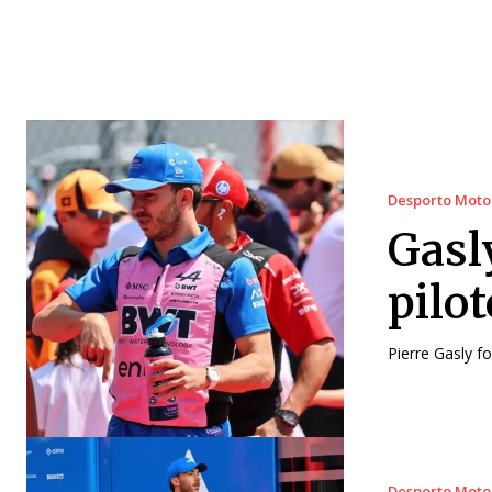
Desporto Moto
Gasl
pilo
Pierre Gasly f
Desporto Moto