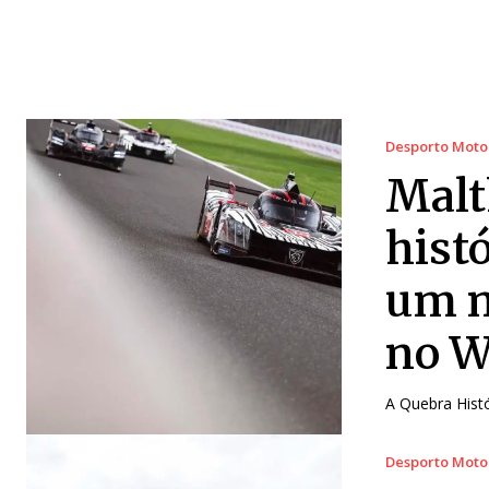
Desporto Moto
Malt
hist
um m
no W
A Quebra Histó
Desporto Moto