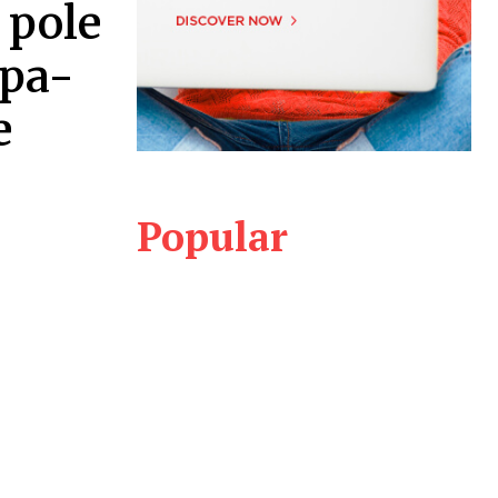
 pole
Spa-
e
Popular