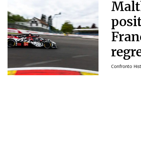
Malt
posi
Fran
regr
Confronto His