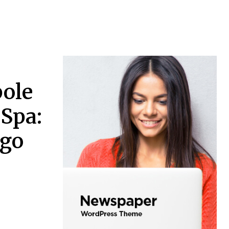
pole
 Spa:
ogo