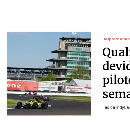
Desporto Moto
Qual
devid
pilo
sema
Fãs da IndyCa