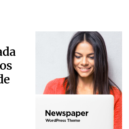
ada
 os
de