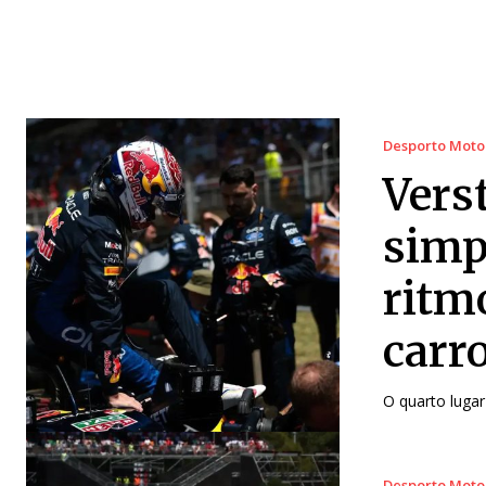
Desporto Moto
Vers
simp
ritm
carro
O quarto luga
Desporto Moto