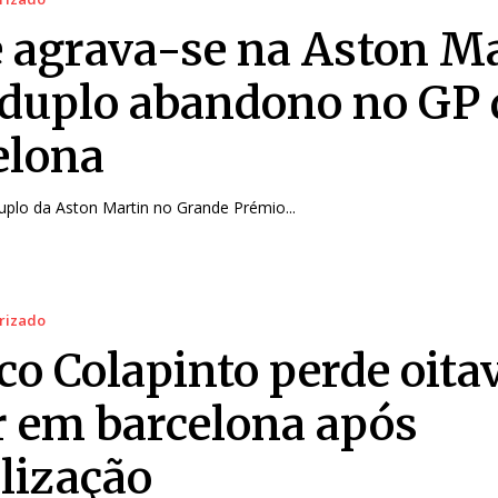
e agrava-se na Aston M
duplo abandono no GP 
elona
plo da Aston Martin no Grande Prémio...
rizado
co Colapinto perde oita
r em barcelona após
lização