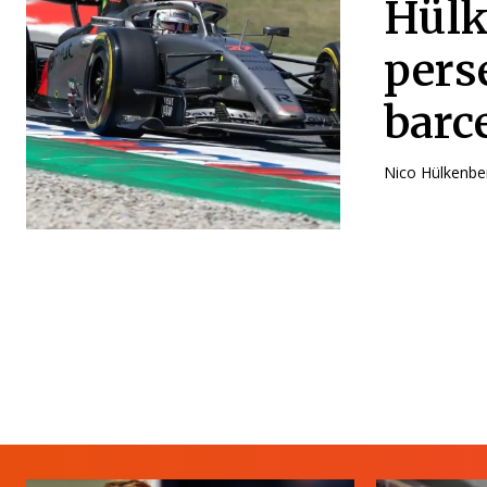
Hülk
pers
barc
Nico Hülkenber