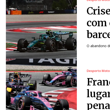
Cris
com 
barc
O abandono du
Desporto Moto
Fran
luga
pena