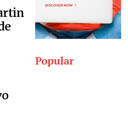
artin
de
Popular
vo