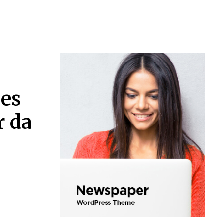
des
r da