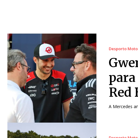
Desporto Moto
Gwen
para
Red 
A Mercedes an
Desporto Moto