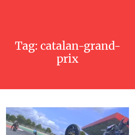
Tag:
catalan-grand-
prix