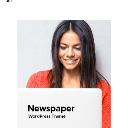
um...