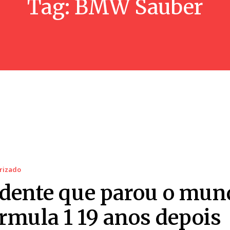
Tag:
BMW Sauber
rizado
idente que parou o mun
órmula 1 19 anos depois