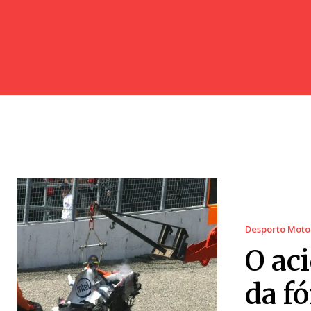
Desporto Moto
O ac
da f