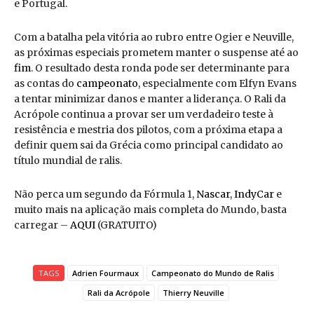
e Portugal.
Com a batalha pela vitória ao rubro entre Ogier e Neuville,
as próximas especiais prometem manter o suspense até ao
fim
. O resultado desta ronda pode ser determinante para
as contas do
campeonato
, especialmente com Elfyn Evans
a tentar minimizar danos e manter a liderança. O Rali da
Acrópole continua a provar ser um verdadeiro teste à
resistência e mestria dos pilotos, com a próxima etapa a
definir quem sai da Grécia como principal candidato ao
título mundial de ralis.
Não perca um segundo da Fórmula 1,
Nascar
,
IndyCar
e
muito mais na aplicação mais completa do Mundo, basta
carregar –
AQUI
(GRATUITO)
TAGS
Adrien Fourmaux
Campeonato do Mundo de Ralis
Rali da Acrópole
Thierry Neuville