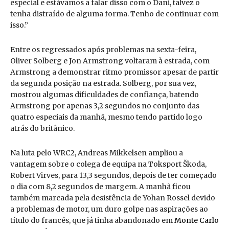
especial e estávamos a falar disso com o Dani, talvez o
tenha distraído de alguma forma. Tenho de continuar com
isso.”
Entre os regressados após problemas na sexta-feira,
Oliver Solberg e Jon Armstrong voltaram à estrada, com
Armstrong a demonstrar ritmo promissor apesar de partir
da segunda posição na estrada. Solberg, por sua vez,
mostrou algumas dificuldades de confiança, batendo
Armstrong por apenas 3,2 segundos no conjunto das
quatro especiais da manhã, mesmo tendo partido logo
atrás do britânico.
Na luta pelo WRC2, Andreas Mikkelsen ampliou a
vantagem sobre o colega de equipa na Toksport Škoda,
Robert Virves, para 13,3 segundos, depois de ter começado
o dia com 8,2 segundos de margem. A manhã ficou
também marcada pela desistência de Yohan Rossel devido
a problemas de motor, um duro golpe nas aspirações ao
título do francês, que já tinha abandonado em
Monte Carlo