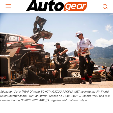
Sébastien Ogier (FRA) Of team TOYOTA GAZOO RACING WRT seen during FIA World
Rally Championship 2026 at Lutraki, Greece on 26.06.2026 // Jaanus Ree / Red Bull
Content Pool // SI202606260402 // Usage for editorial use only //