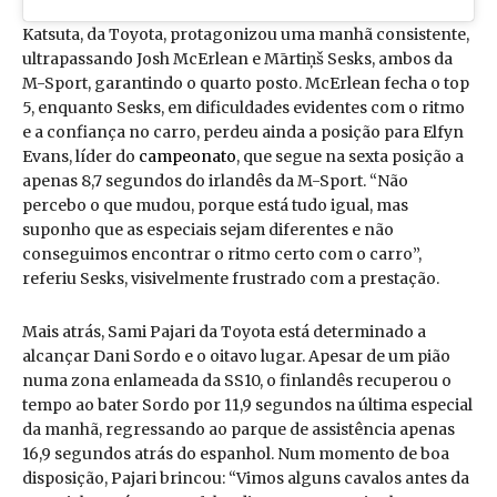
Katsuta, da Toyota, protagonizou uma manhã consistente,
ultrapassando Josh McErlean e Mārtiņš Sesks, ambos da
M-Sport, garantindo o quarto posto. McErlean fecha o top
5, enquanto Sesks, em dificuldades evidentes com o ritmo
e a confiança no carro, perdeu ainda a posição para Elfyn
Evans, líder do
campeonato
, que segue na sexta posição a
apenas 8,7 segundos do irlandês da M-Sport. “Não
percebo o que mudou, porque está tudo igual, mas
suponho que as especiais sejam diferentes e não
conseguimos encontrar o ritmo certo com o carro”,
referiu Sesks, visivelmente frustrado com a prestação.
Mais atrás, Sami Pajari da Toyota está determinado a
alcançar Dani Sordo e o oitavo lugar. Apesar de um pião
numa zona enlameada da SS10, o finlandês recuperou o
tempo ao bater Sordo por 11,9 segundos na última especial
da manhã, regressando ao parque de assistência apenas
16,9 segundos atrás do espanhol. Num momento de boa
disposição, Pajari brincou: “Vimos alguns cavalos antes da