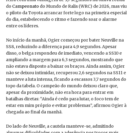
do
Campeonato
do Mundo de Ralis (WRC) de 2026, mas viu
o piloto da Toyota arrancar forte logo na primeira especial
do dia, estabelecendo o ritmo e fazendo soar o alarme
entre os líderes.
No início da manhã, Ogier começou por bater Neuville na
SS8, reduzindo a diferença para 4,9 segundos. Apesar
disso, o belga respondeu de imediato, vencendo a SS10 e
ampliando a margem para 6,3 segundos, mostrando que
não estava disposto a baixar os braços. Ainda assim, Ogier
não se deixou intimidar, recuperou 2,6 segundos na SS11 e
manteve a luta intensa, ficando a escassos 3,7 segundos do
topo da tabela. O campeão do mundo deixou claro que,
apesar da proximidade, não era hora para entrar em
batalhas diretas: “Ainda é cedo para lutar, o foco tem de
estar em mim próprio e evitar problemas”, afirmou Ogier à
chegada ao final da manhã.
Do lado de Neuville, a cautela manteve-se, admitindo
algumas dificuldades com a aderência nos troços mais