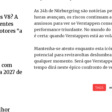
As 24h de Nürburgring são notórias pe
os V8? A
horas avançam, os riscos continuam a 
ansiosos para ver se Verstappen cons
ientes
performance triunfante. No mundo do 
otores “a
é certa: quando Verstappen está ao vol
Mantenha-se atento enquanto esta icón
potencial para reviravoltas deslumbran
qualquer momento. Será que Verstappe
a com
tempo dirá neste épico confronto de ve
a 2027 de
TAGS
m
lhor