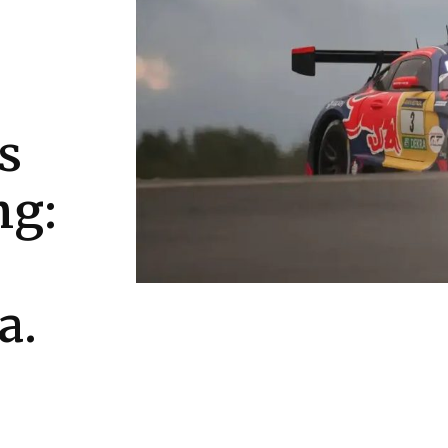
s
ng:
a.