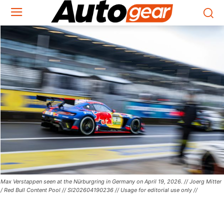
Max Verstappen seen at the Nürburgring in Germany on April 19, 2026. // Joerg Mitter
/ Red Bull Content Pool // SI202604190236 // Usage for editorial use only //