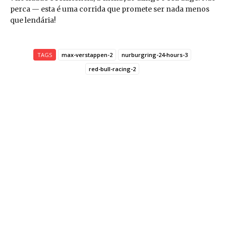
perca — esta é uma corrida que promete ser nada menos
que lendária!
TAGS
max-verstappen-2
nurburgring-24-hours-3
red-bull-racing-2