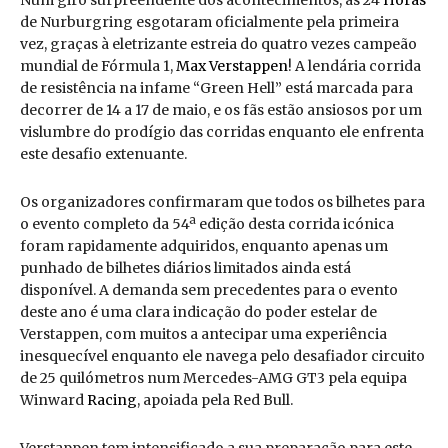
Num giro surpreendente dos acontecimentos, as 24
Horas
de Nurburgring esgotaram oficialmente pela primeira
vez, graças à eletrizante estreia do quatro vezes campeão
mundial de Fórmula 1,
Max Verstappen
! A lendária corrida
de resistência na infame “Green Hell” está marcada para
decorrer de 14 a 17 de maio, e os fãs estão ansiosos por um
vislumbre do prodígio das corridas enquanto ele enfrenta
este desafio extenuante.
Os organizadores confirmaram que todos os bilhetes para
o evento completo da 54ª edição desta corrida icónica
foram rapidamente adquiridos, enquanto apenas um
punhado de bilhetes diários limitados ainda está
disponível. A demanda sem precedentes para o evento
deste ano é uma clara indicação do poder estelar de
Verstappen, com muitos a antecipar uma experiência
inesquecível enquanto ele navega pelo desafiador circuito
de 25 quilómetros num Mercedes-AMG GT3 pela equipa
Winward
Racing
, apoiada pela Red Bull.