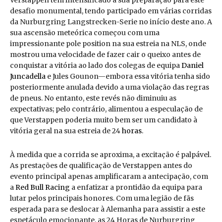
Verstappen tem intensificado a sua preparação para este
desafio monumental, tendo participado em várias corridas
da Nurburgring Langstrecken-Serie no início deste ano. A
sua ascensão meteórica começou com uma
impressionante pole position na sua estreia na NLS, onde
mostrou uma velocidade de fazer cair o queixo antes de
conquistar a vitória ao lado dos colegas de equipa
Daniel
Juncadella
e Jules Gounon—embora essa vitória tenha sido
posteriormente anulada devido a uma violação das regras
de pneus. No entanto, este revés não diminuiu as
expectativas; pelo contrário, alimentou a especulação de
que Verstappen poderia muito bem ser um candidato à
vitória geral na sua estreia de 24
horas
.
À medida que a corrida se aproxima, a excitação é palpável.
As prestações de qualificação de Verstappen antes do
evento principal apenas amplificaram a antecipação, com
a
Red Bull Racing
a enfatizar a prontidão da equipa para
lutar pelos principais honores. Com uma legião de fãs
esperada para se deslocar à Alemanha para assistir a este
espetáculo emocionante, as 24 Horas de Nurburgring