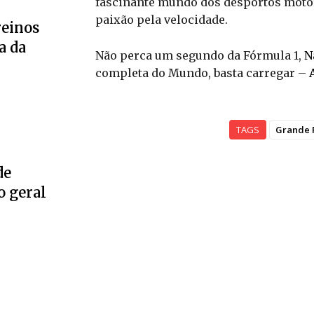
fascinante mundo dos desportos motor
paixão pela velocidade.
reinos
a da
Não perca um segundo da Fórmula 1,
N
completa do Mundo, basta carregar –
TAGS
Grande 
de
o geral