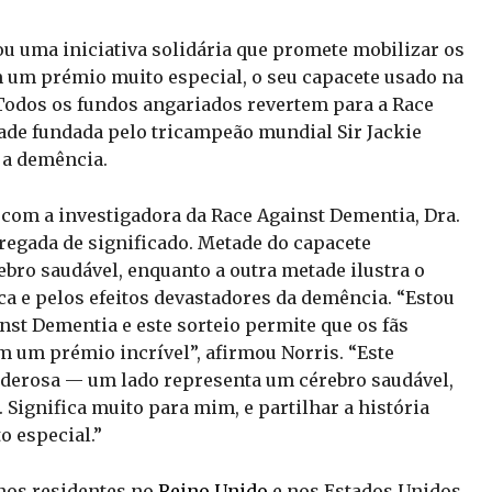
ou uma iniciativa solidária que promete mobilizar os
m um prémio muito especial, o seu capacete usado na
 Todos os fundos angariados revertem para a Race
dade fundada pelo tricampeão mundial Sir Jackie
 a demência.
com a investigadora da Race Against Dementia, Dra.
rregada de significado. Metade do capacete
bro saudável, enquanto a outra metade ilustra o
ca e pelos efeitos devastadores da demência. “Estou
nst Dementia e este sorteio permite que os fãs
um prémio incrível”, afirmou Norris. “Este
erosa — um lado representa um cérebro saudável,
Significa muito para mim, e partilhar a história
o especial.”
anos residentes no
Reino Unido
e nos Estados Unidos,