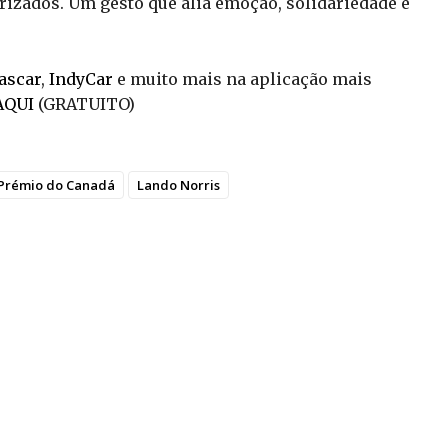
izados. Um gesto que alia emoção, solidariedade e
ascar
,
IndyCar
e muito mais na aplicação mais
AQUI
(GRATUITO)
Prémio do Canadá
Lando Norris