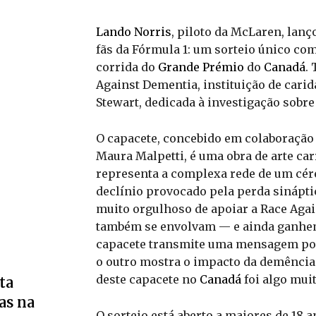
Lando Norris
, piloto da McLaren, lanç
fãs da Fórmula 1: um sorteio único co
corrida do
Grande Prémio
do
Canadá
.
Against Dementia, instituição de cari
Stewart, dedicada à investigação sobre
O capacete, concebido em colaboração 
Maura Malpetti, é uma obra de arte ca
representa a complexa rede de um cére
declínio provocado pela perda sinápti
muito orgulhoso de apoiar a Race Agai
também se envolvam — e ainda ganhem 
capacete transmite uma mensagem pod
o outro mostra o impacto da demência. 
deste capacete no
Canadá
foi algo muit
ta
as na
O sorteio está aberto a maiores de 18 