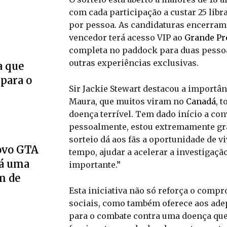
com cada participação a custar 25 libr
por pessoa. As candidaturas encerram 
vencedor terá acesso VIP ao
Grande P
completa no paddock para duas pessoa
outras experiências exclusivas.
a que
 para o
Sir Jackie Stewart destacou a importâ
Maura, que muitos viram no
Canadá
, 
doença terrível. Tem dado início a co
pessoalmente, estou extremamente gra
sorteio dá aos fãs a oportunidade de
novo GTA
tempo, ajudar a acelerar a investigaç
Há uma
importante.”
m de
Esta iniciativa não só reforça o comp
sociais, como também oferece aos ade
para o combate contra uma doença que