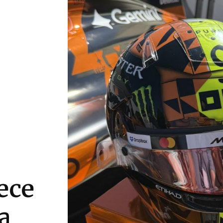
ece
a