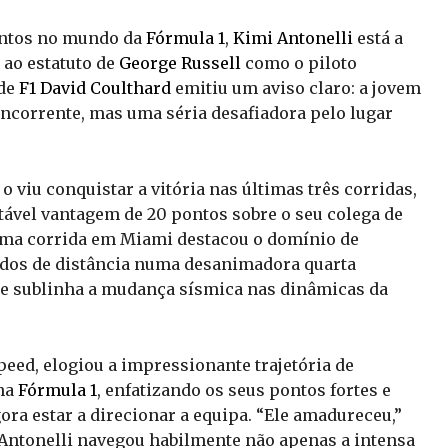
entos no mundo da
Fórmula 1
,
Kimi Antonelli
está a
ao estatuto de
George Russell
como o piloto
 de
F1
David Coulthard
emitiu um aviso claro: a jovem
ncorrente, mas uma séria desafiadora pelo lugar
viu conquistar a vitória nas últimas três corridas,
ável vantagem de 20 pontos sobre o seu colega de
tima corrida em Miami destacou o domínio de
undos de distância numa desanimadora quarta
te sublinha a mudança sísmica nas dinâmicas da
peed, elogiou a impressionante trajetória de
 na
Fórmula 1
, enfatizando os seus pontos fortes e
ra estar a direcionar a equipa. “Ele amadureceu,”
Antonelli navegou habilmente não apenas a intensa