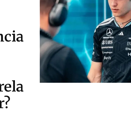
ncia
rela
r?