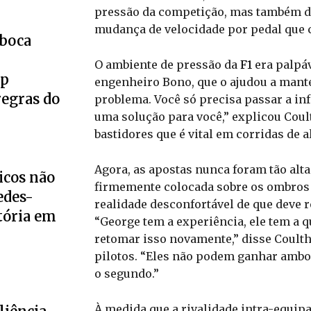
pressão da competição, mas também d
mudança de velocidade por pedal que 
eboca
O ambiente de pressão da
F1
era palpáv
up
engenheiro Bono, que o ajudou a mant
regras do
problema. Você só precisa passar a inf
uma solução para você,” explicou Cou
bastidores que é vital em corridas de a
Agora, as apostas nunca foram tão altas
icos não
firmemente colocada sobre os ombros d
edes-
realidade desconfortável de que deve 
tória em
“George tem a experiência, ele tem a q
retomar isso novamente,” disse Coulth
pilotos. “Eles não podem ganhar ambo
o segundo.”
À medida que a rivalidade intra-equipa