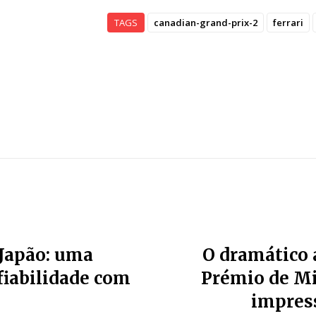
TAGS
canadian-grand-prix-2
ferrari
 Japão: uma
O dramático 
fiabilidade com
Prémio de Mi
impress