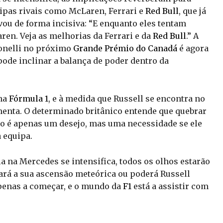
ipas rivais como McLaren, Ferrari e
Red Bull
, que já
vou de forma incisiva: “E enquanto eles tentam
aren. Veja as melhorias da Ferrari e da
Red Bull
.” A
tonelli no próximo
Grande Prémio do Canadá
é agora
pode inclinar a balança de poder dentro da
na
Fórmula 1
, e à medida que Russell se encontra no
menta. O determinado britânico entende que quebrar
não é apenas um desejo, mas uma necessidade se ele
 equipa.
a na Mercedes se intensifica, todos os olhos estarão
ará a sua ascensão meteórica ou poderá Russell
apenas a começar, e o mundo da
F1
está a assistir com