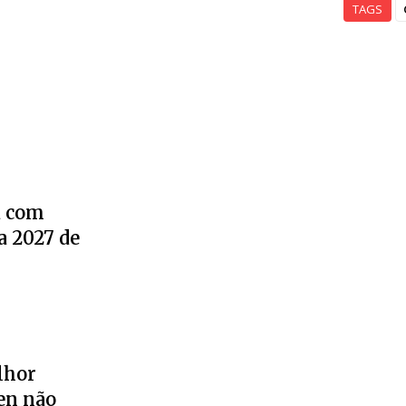
TAGS
a com
a 2027 de
lhor
en não