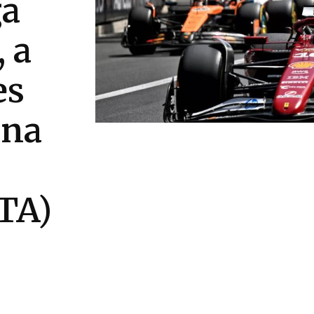
ga
, a
es
 na
TA)