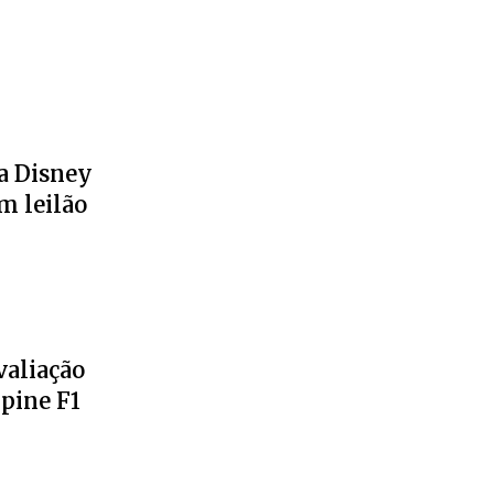
a Disney
m leilão
valiação
lpine F1