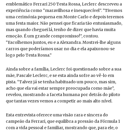
emblemático Ferrari 250 Testa Rossa, Leclerc descreveu a
experiência como “maravilhosa e inesquecível”. “Tivemos
uma cerimónia pequena em Monte Carlo e depois teremos
uma festa maior. Não pensei que ficaria tão entusiasmado,
mas quando cheguei lá, tenho de dizer que havia muita
emoção. É um grande compromisso!”, contou.
“Escolhemos juntos, eu e a Alexandra. Mostrei-lhe alguns
carros que poderíamos usar no dia e ela apaixonou-se
logo pelo Testa Rossa.”
Ainda sobre a família, Leclerc foi questionado sobre a sua
mãe, Pascale Leclerc, e se esta ainda sofre ao vê-lo em
pista. “Talvez já se tenha habituado um pouco, mas sim,
acho que ela vai estar sempre preocupada como mãe”,
revelou, mostrando a faceta humana por detrás do piloto
que tantas vezes vemos a competir ao mais alto nível.
Esta entrevista oferece uma visão rara e sincera do
campeão da Ferrari, que equilibra a pressão da Fórmula 1
com a vida pessoal e familiar, mostrando que, para ele, o