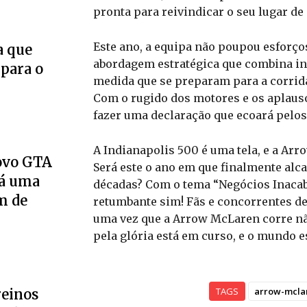
pronta para reivindicar o seu lugar de 
Este ano, a equipa não poupou esforço
a que
abordagem estratégica que combina in
 para o
medida que se preparam para a corrida
Com o rugido dos motores e os aplaus
fazer uma declaração que ecoará pelos
A Indianapolis 500 é uma tela, e a Arr
novo GTA
Será este o ano em que finalmente alc
Há uma
décadas? Com o tema “Negócios Inacab
m de
retumbante sim! Fãs e concorrentes d
uma vez que a Arrow McLaren corre não
pela glória está em curso, e o mundo es
TAGS
arrow-mcla
reinos