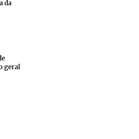
a da
de
o geral