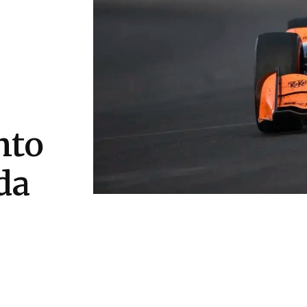
nto
da