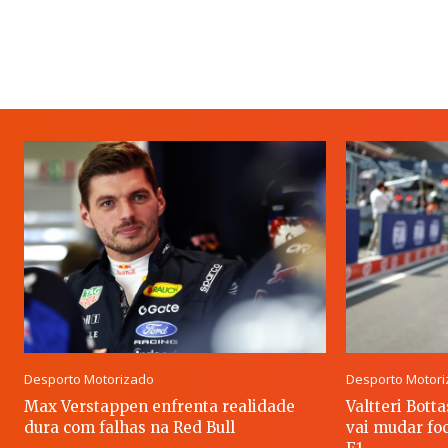
Desporto Motorizado
Desporto Motor
Max Verstappen enfrenta realidade
Valtteri Bott
dura com falhas na Red Bull
vai mudar foc