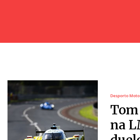
Desporto Moto
Tom 
na L
duel