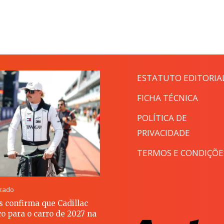
ESTATUTO EDITORIA
FICHA TÉCNICA
POLÍTICA DE
PRIVACIDADE
TERMOS E CONDIÇÕE
izado
as confirma que Cadillac
o para o carro de 2027 na