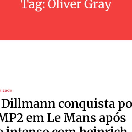
Tag:
Oliver Gray
rizado
Dillmann conquista po
MP2 em Le Mans após
o intenso com heinrich