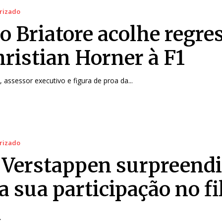
rizado
io Briatore acolhe regre
hristian Horner à F1
, assessor executivo e figura de proa da...
rizado
Verstappen surpreend
a sua participação no f
1