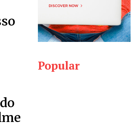
sso
Popular
ido
ilme