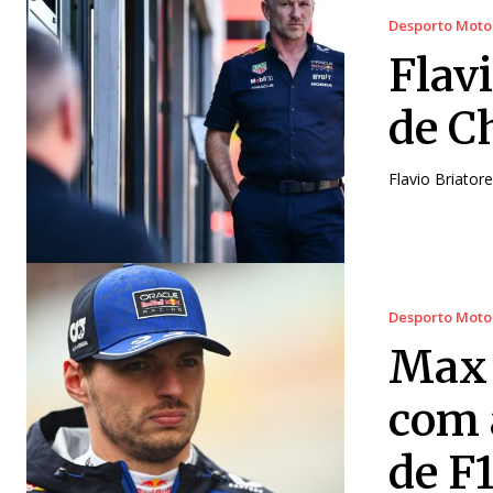
Desporto Moto
Flav
de C
Flavio Briatore
Desporto Moto
Max 
com 
de F