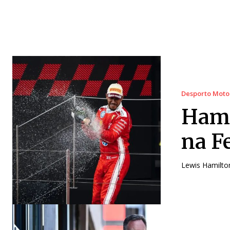
Desporto Moto
Hami
na F
Lewis Hamilto