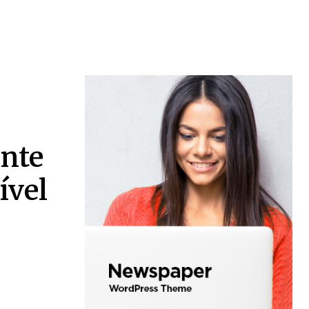
ente
ível