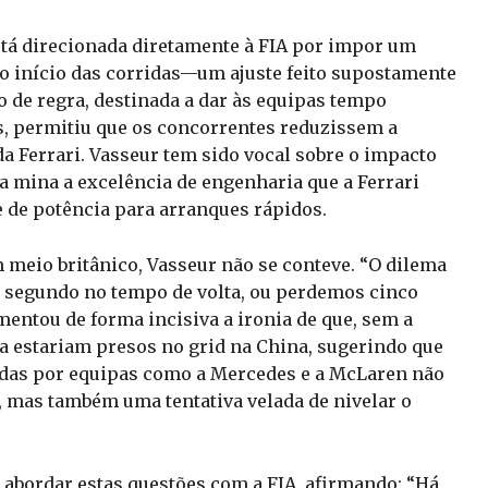
stá direcionada diretamente à FIA por impor um
o início das corridas—um ajuste feito supostamente
o de regra, destinada a dar às equipas tempo
os, permitiu que os concorrentes reduzissem a
 Ferrari. Vasseur tem sido vocal sobre o impacto
a mina a excelência de engenharia que a Ferrari
 de potência para arranques rápidos.
meio britânico, Vasseur não se conteve. “O dilema
 segundo no tempo de volta, ou perdemos cinco
mentou de forma incisiva a ironia de que, sem a
da estariam presos no grid na China, sugerindo que
adas por equipas como a Mercedes e a McLaren não
 mas também uma tentativa velada de nivelar o
e abordar estas questões com a FIA, afirmando: “Há