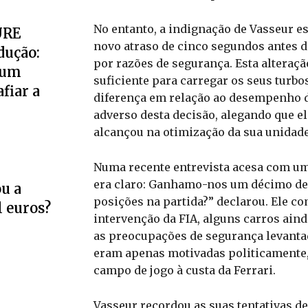
No entanto, a indignação de Vasseur e
URE
novo atraso de cinco segundos antes d
dução:
por razões de segurança. Esta alteraçã
 um
suficiente para carregar os seus turb
fiar a
diferença em relação ao desempenho da
adverso desta decisão, alegando que el
alcançou na otimização da sua unidade
Numa recente entrevista acesa com um 
era claro: Ganhamo-nos um décimo de
u a
posições na partida?” declarou. Ele co
l euros?
intervenção da FIA, alguns carros ain
as preocupações de segurança levant
eram apenas motivadas politicamente,
campo de jogo à custa da Ferrari.
Vasseur recordou as suas tentativas d