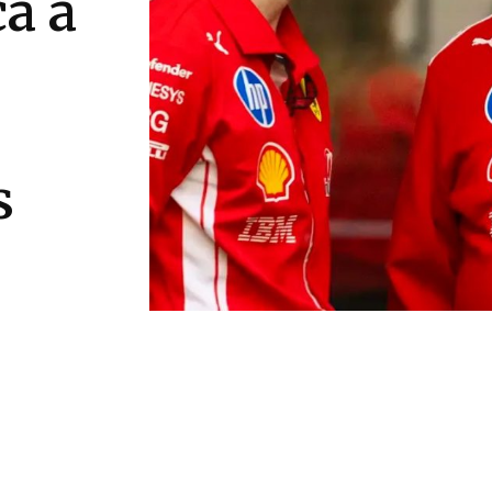
ca a
s