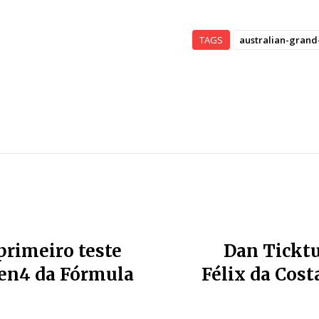
TAGS
australian-grand
primeiro teste
Dan Tickt
Gen4 da Fórmula
Félix da Cost