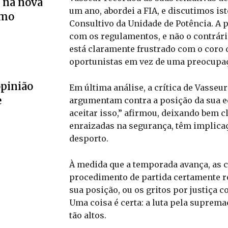
 na nova
um ano, abordei a FIA, e discutimos i
smo
Consultivo da Unidade de Potência. A p
com os regulamentos, e não o contrári
está claramente frustrado com o coro 
oportunistas em vez de uma preocupa
opinião
Em última análise, a crítica de Vasse
e
argumentam contra a posição da sua e
aceitar isso,” afirmou, deixando bem 
enraizadas na segurança, têm implicaçõ
desporto.
À medida que a temporada avança, as
procedimento de partida certamente re
sua posição, ou os gritos por justiça
Uma coisa é certa: a luta pela suprema
tão altos.