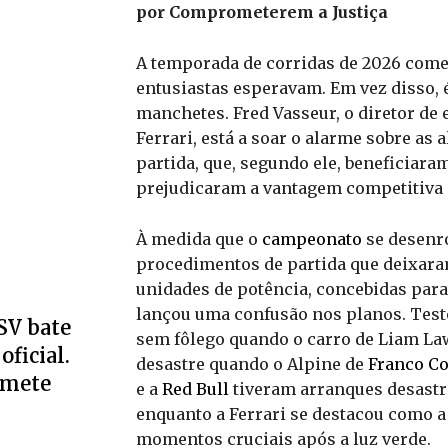
por Comprometerem a Justiça
A temporada de corridas de 2026 come
entusiastas esperavam. Em vez disso, é
manchetes. Fred Vasseur, o diretor de
Ferrari, está a soar o alarme sobre as
partida, que, segundo ele, beneficiar
prejudicaram a vantagem competitiva d
À medida que o
campeonato
se desenro
procedimentos de partida que deixara
unidades de potência, concebidas para
lançou uma confusão nos planos. Te
SV bate
sem fôlego quando o carro de Liam La
oficial.
desastre quando o Alpine de
Franco Co
omete
e a
Red Bull
tiveram arranques desastro
enquanto a Ferrari se destacou como a 
momentos cruciais após a luz verde.